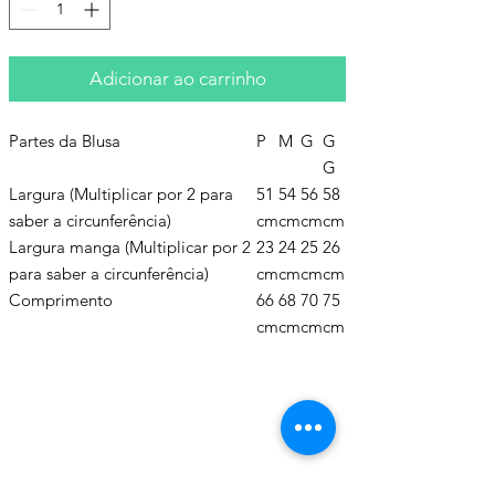
Adicionar ao carrinho
Partes da Blusa
P
M
G
G
G
Largura (Multiplicar por 2 para
51
54
56
58
saber a circunferência)
cm
cm
cm
cm
Largura manga (Multiplicar por 2
23
24
25
26
para saber a circunferência)
cm
cm
cm
cm
Comprimento
66
68
70
75
cm
cm
cm
cm